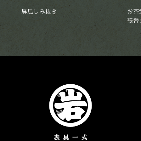
屏風しみ抜き
お茶
張替