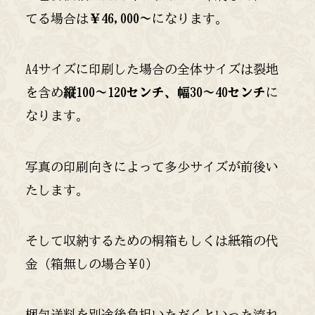
てる場合は
￥46,000〜
になります。
A4サイズに印刷した場合の全体サイズは裂地
を含め
縦100〜120センチ、幅30〜40センチ
に
なります。
写真の印刷向きによって多少サイズが前後い
たします。
そして収納するための桐箱もしくは紙箱の代
金（箱無しの場合￥0）
梱包送料を別途後負担いただくといった流れ