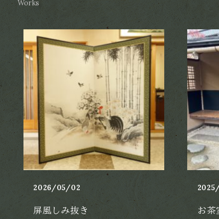
Works
2026/05/02
2025/
屏風しみ抜き
お茶